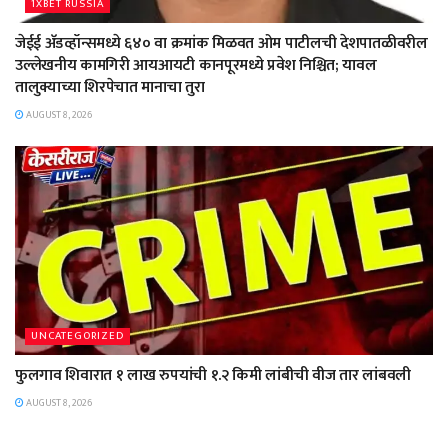
1XBET RUSSIA
जेईई अ‍ॅडव्हॉन्समध्ये ६४० वा क्रमांक मिळवत ओम पाटीलची देशपातळीवरील
उल्लेखनीय कामगिरी आयआयटी कानपूरमध्ये प्रवेश निश्चित; यावल
तालुक्याच्या शिरपेचात मानाचा तुरा
AUGUST 8, 2026
UNCATEGORIZED
फुलगाव शिवारात १ लाख रुपयांची १.२ किमी लांबीची वीज तार लांबवली
AUGUST 8, 2026