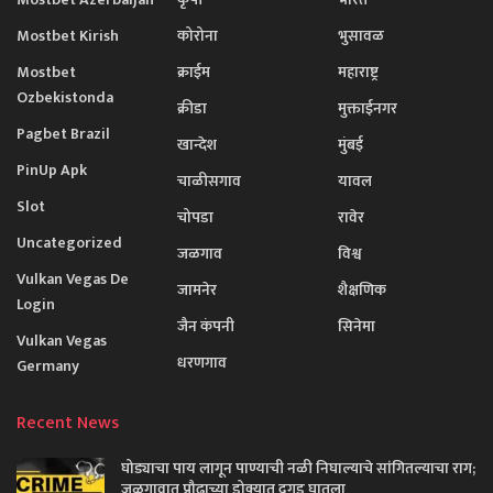
Mostbet Kirish
कोरोना
भुसावळ
Mostbet
क्राईम
महाराष्ट्र
Ozbekistonda
क्रीडा
मुक्ताईनगर
Pagbet Brazil
खान्देश
मुंबई
PinUp Apk
चाळीसगाव
यावल
Slot
चोपडा
रावेर
Uncategorized
जळगाव
विश्व
Vulkan Vegas De
जामनेर
शैक्षणिक
Login
जैन कंपनी
सिनेमा
Vulkan Vegas
धरणगाव
Germany
Recent News
घोड्याचा पाय लागून पाण्याची नळी निघाल्याचे सांगितल्याचा राग;
जळगावात प्रौढाच्या डोक्यात दगड घातला