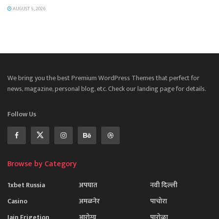
AUGUST 5, 2026
We bring you the best Premium WordPress Themes that perfect for
news, magazine, personal blog, etc. Check our landing page for details.
Follow Us
Browse by Category
1xbet Russia
अपघात
नवी दिल्ली
Casino
अमळनेर
पाचोरा
Jain Erigetion
आरोग्य
पारोळा