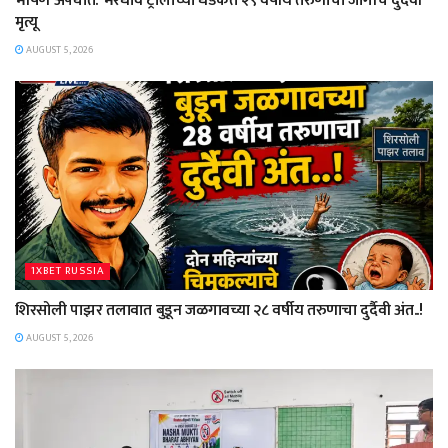
भीषण अपघात: भरधाव ट्रालाच्या धडकेत २९ वर्षीय तरुणाचा जागीच दुर्दैवी
मृत्यू
AUGUST 5, 2026
1XBET RUSSIA
शिरसोली पाझर तलावात बुडून जळगावच्या २८ वर्षीय तरुणाचा दुर्दैवी अंत..!
AUGUST 5, 2026