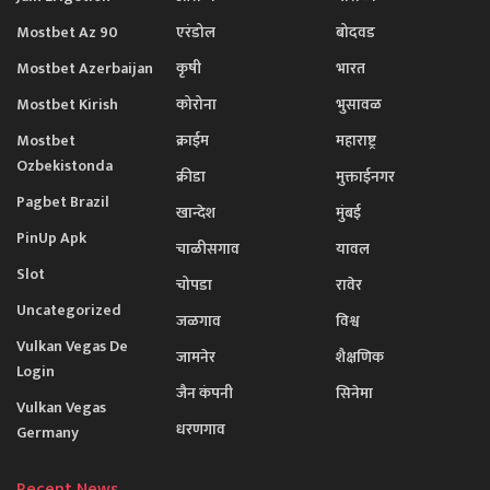
Mostbet Az 90
एरंडोल
बोदवड
Mostbet Azerbaijan
कृषी
भारत
Mostbet Kirish
कोरोना
भुसावळ
Mostbet
क्राईम
महाराष्ट्र
Ozbekistonda
क्रीडा
मुक्ताईनगर
Pagbet Brazil
खान्देश
मुंबई
PinUp Apk
चाळीसगाव
यावल
Slot
चोपडा
रावेर
Uncategorized
जळगाव
विश्व
Vulkan Vegas De
जामनेर
शैक्षणिक
Login
जैन कंपनी
सिनेमा
Vulkan Vegas
धरणगाव
Germany
Recent News