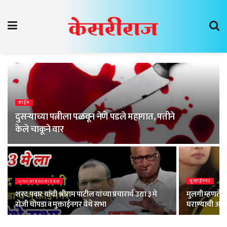
क्राईम
दुसऱ्याच्या पत्नीला पळवून नेणें पडले महागात, पतीने
केले चाकूने वार
UNCATEGORIZED
मुक्ताईनगर
शरद पवार यांची श्रीराम पाटील यांच्या प्रचारार्थ उद्या ३ मे
मुलगी म्हणते ‘
रोजी चोपडा व मुक्ताईनगर येथे सभा
घराण्याची अज