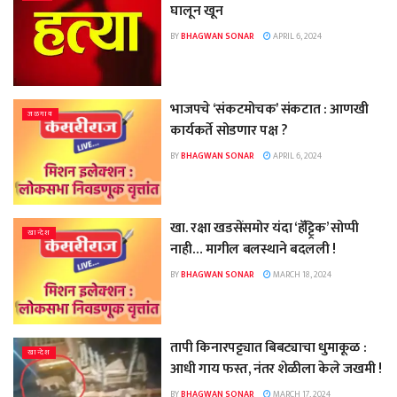
घालून खून
BY
BHAGWAN SONAR
APRIL 6, 2024
भाजपचे ‘संकटमोचक’ संकटात : आणखी
जळगाव
कार्यकर्ते सोडणार पक्ष ?
BY
BHAGWAN SONAR
APRIL 6, 2024
खा. रक्षा खडसेंसमोर यंदा ‘हॅट्ट्रिक’ सोप्पी
खान्देश
नाही… मागील बलस्थाने बदलली !
BY
BHAGWAN SONAR
MARCH 18, 2024
तापी किनारपट्ट्यात बिबट्याचा धुमाकूळ :
खान्देश
आधी गाय फस्त, नंतर शेळीला केले जखमी !
BY
BHAGWAN SONAR
MARCH 17, 2024