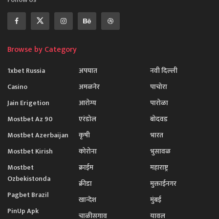
Browse by Category
1xbet Russia
अपघात
नवी दिल्ली
Casino
अमळनेर
पाचोरा
Jain Erigetion
आरोग्य
पारोळा
Mostbet Az 90
एरंडोल
बोदवड
Mostbet Azerbaijan
कृषी
भारत
Mostbet Kirish
कोरोना
भुसावळ
Mostbet
क्राईम
महाराष्ट्र
Ozbekistonda
क्रीडा
मुक्ताईनगर
Pagbet Brazil
खान्देश
मुंबई
PinUp Apk
चाळीसगाव
यावल