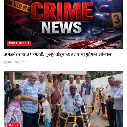
1XBET RUSSIA
अमळनेर शहरात घरफोडी: कुलूप तोडून ५६ हजारांचा मुद्देमाल लांबवला
AUGUST 9, 2026
जळगाव