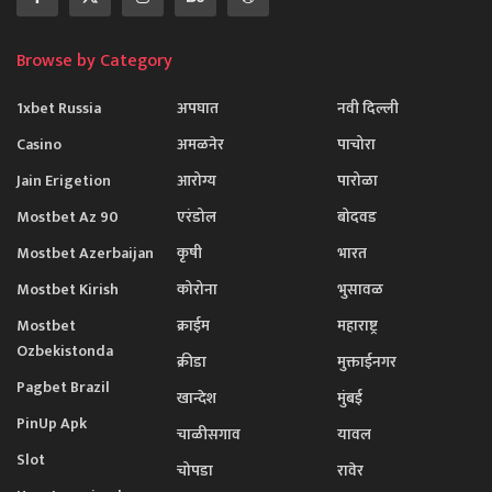
Browse by Category
1xbet Russia
अपघात
नवी दिल्ली
Casino
अमळनेर
पाचोरा
Jain Erigetion
आरोग्य
पारोळा
Mostbet Az 90
एरंडोल
बोदवड
Mostbet Azerbaijan
कृषी
भारत
Mostbet Kirish
कोरोना
भुसावळ
Mostbet
क्राईम
महाराष्ट्र
Ozbekistonda
क्रीडा
मुक्ताईनगर
Pagbet Brazil
खान्देश
मुंबई
PinUp Apk
चाळीसगाव
यावल
Slot
चोपडा
रावेर