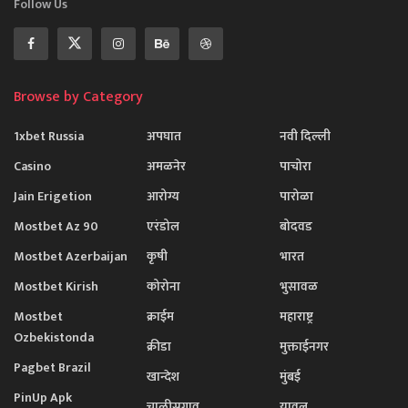
Follow Us
Browse by Category
1xbet Russia
अपघात
नवी दिल्ली
Casino
अमळनेर
पाचोरा
Jain Erigetion
आरोग्य
पारोळा
Mostbet Az 90
एरंडोल
बोदवड
Mostbet Azerbaijan
कृषी
भारत
Mostbet Kirish
कोरोना
भुसावळ
Mostbet
क्राईम
महाराष्ट्र
Ozbekistonda
क्रीडा
मुक्ताईनगर
Pagbet Brazil
खान्देश
मुंबई
PinUp Apk
चाळीसगाव
यावल