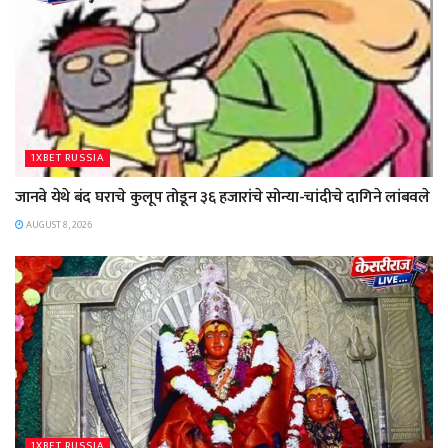
1XBET RUSSIA
जानवे येथे बंद घराचे कुलूप तोडून ३६ हजारांचे सोन्या-चांदीचे दागिने लांबवले
AUGUST 8, 2026
1XBET RUSSIA