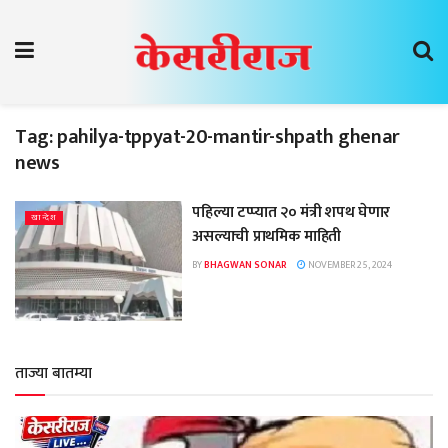
Tag:
pahilya-tppyat-20-mantir-shpath ghenar
news
पहिल्या टप्प्यात २० मंत्री शपथ घेणार
खान्देश
असल्याची प्राथमिक माहिती
BY
BHAGWAN SONAR
NOVEMBER 25, 2024
ताज्या बातम्या