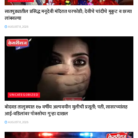
सातपुड्यातील प्रसिद्ध मनूदेवी मंदिरात घरफोडी; देवीचे चांदीचे मुकुट व छत्र्या
लांबवल्या
AUGUST 8, 2026
UNCATEGORIZED
बोदवड तालुक्यात १७ वर्षीय अल्पवयीन मुलीची प्रसूती; पती, सासरच्यांसह
आई-वडिलांवर पॉक्सोचा गुन्हा दाखल
AUGUST 8, 2026