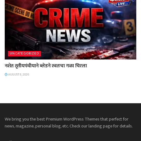
UNCATEGORIZED
नशेत तृतीयपंथीयाने ब्लेडने स्वतःचा गळा चिरला
AUGUST 8, 2026
We bring you the best Premium WordPress Themes that perfect for
news, magazine, personal blog, etc. Check our landing page for details.