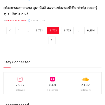
लॉकडाउनच्या काळात दारु विक्री करणा-यांवर एमपीडीए अंतर्गत कारवाई
जळगाव
व्हावी-मिलींद तायडे
BY
BHAGWAN SONAR
MARCH 27, 2020
1
…
6,721
6,722
6,723
…
6,854
Stay Connected
26.9k
640
23.9k
Followers
Followers
Followers