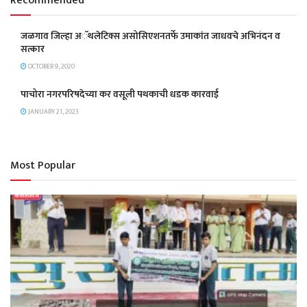
Recommended
जळगाव जिल्हा अॅथलेटिक्स असोसिएशनतर्फे उमाकांत जाधवचे अभिनंदन व
सत्कार
OCTOBER 9, 2020
पाचोरा नगरपरिषदेच्या कर वसूली पथकाची धडक कारवाई
JANUARY 21, 2023
Most Popular