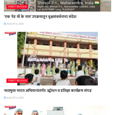
1XBET RUSSIA
‘एक पेड माँ के नाम’ उपक्रमातून वृक्षसंवर्धनाचा संदेश
AUGUST 6, 2026
1XBET RUSSIA
नशामुक्त भारत अभियानांतर्गत उद्बोधन व प्रतिज्ञा कार्यक्रम संपन्न
AUGUST 6, 2026