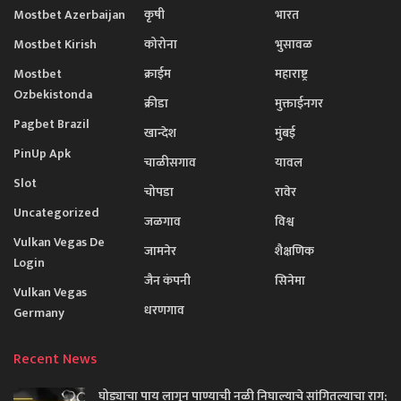
Mostbet Azerbaijan
कृषी
भारत
Mostbet Kirish
कोरोना
भुसावळ
Mostbet
क्राईम
महाराष्ट्र
Ozbekistonda
क्रीडा
मुक्ताईनगर
Pagbet Brazil
खान्देश
मुंबई
PinUp Apk
चाळीसगाव
यावल
Slot
चोपडा
रावेर
Uncategorized
जळगाव
विश्व
Vulkan Vegas De
जामनेर
शैक्षणिक
Login
जैन कंपनी
सिनेमा
Vulkan Vegas
धरणगाव
Germany
Recent News
घोड्याचा पाय लागून पाण्याची नळी निघाल्याचे सांगितल्याचा राग;