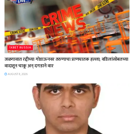
1XBET RUSSIA
जळगावात रद्दीच्या गोडाऊनवर तरुणाचा प्राणघातक हल्ला; वडिलांसोबतच्या
वादातून चाकू अन् दगडाने वार
AUGUST 8, 2026