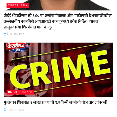
1XBET RUSSIA
जेईई अ‍ॅडव्हॉन्समध्ये ६४० वा क्रमांक मिळवत ओम पाटीलची देशपातळीवरील
उल्लेखनीय कामगिरी आयआयटी कानपूरमध्ये प्रवेश निश्चित; यावल
तालुक्याच्या शिरपेचात मानाचा तुरा
AUGUST 8, 2026
UNCATEGORIZED
फुलगाव शिवारात १ लाख रुपयांची १.२ किमी लांबीची वीज तार लांबवली
AUGUST 8, 2026