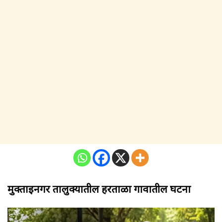
मुक्ताईनगर तालुक्यातील हरताळा गावातील घटना