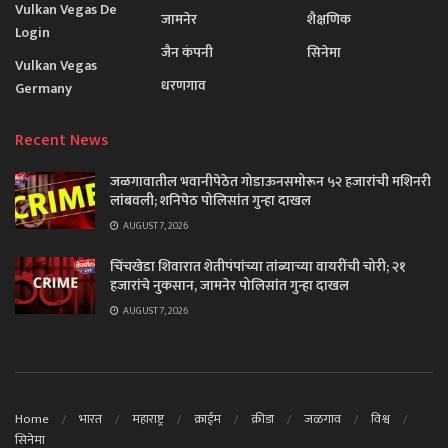
Vulkan Vegas De
जामनेर
शैक्षणिक
Login
जैन कंपनी
सिनेमा
Vulkan Vegas
धरणगाव
Germany
Recent News
जळगावातील भवानीपेठेत गोडाऊनसमोरून ५२ हजारांची मशिनरी
लांबवली; शनिपेठ पोलिसांत गुन्हा दाखल
AUGUST 7, 2026
चिंचखेडा शिवारात शेतीपंपांच्या तांब्याच्या वायरींची चोरी; २१
हजारांचे नुकसान, जामनेर पोलिसांत गुन्हा दाखल
AUGUST 7, 2026
Home
भारत
महाराष्ट्र
क्राईम
क्रीडा
जळगाव
विश्व
सिनेमा