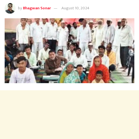
by
Bhagwan Sonar
August 10, 2024