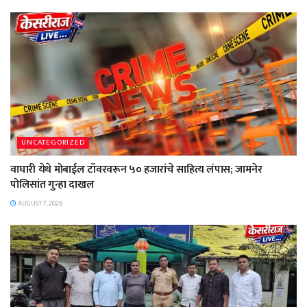
UNCATEGORIZED
वाघारी येथे मोबाईल टॉवरवरून ५० हजारांचे साहित्य लंपास; जामनेर
पोलिसांत गुन्हा दाखल
AUGUST 7, 2026