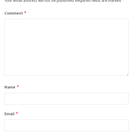
Your email address will not be published.
Required fields are marked
*
Comment
*
Name
*
Email
*