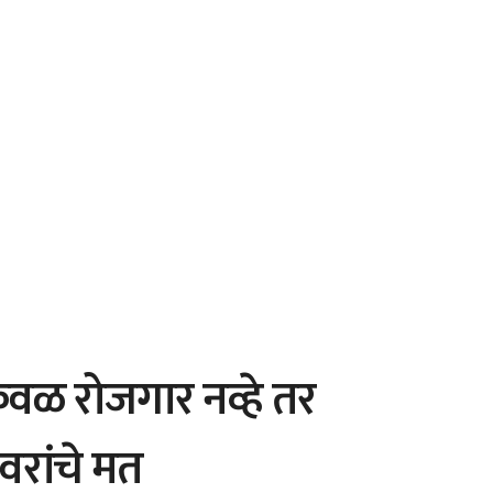
केवळ रोजगार नव्हे तर
यवरांचे मत