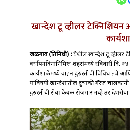
खान्देश टू व्हीलर टेक्निशियन 
कार्यश
जळगाव (प्रतिनिधी) :
येथील खान्देश टू व्हीलर
वर्धापनदिनानिमित्त शहरांमध्ये रविवारी दि. 
कार्यशाळेमध्ये वाहन दुरुस्तीची विविध तंत्रे 
याविषयी खान्देशातील दुचाकी गॅरेज चालकांनी विव
दुरुस्तीची सेवा केवळ रोजगार नव्हे तर देशसेवा 