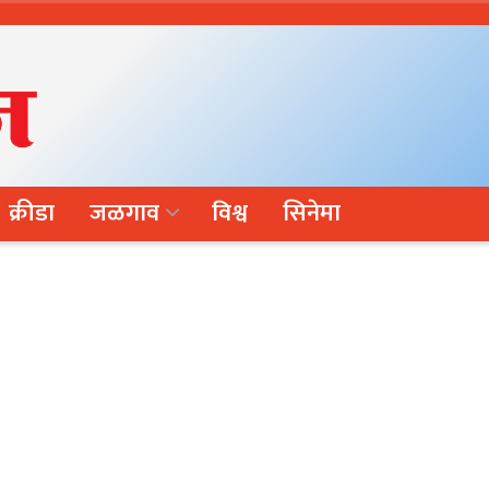
क्रीडा
जळगाव
विश्व
सिनेमा