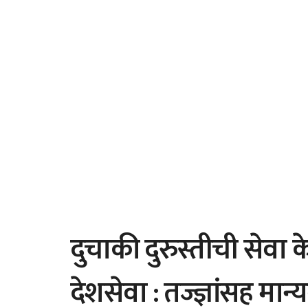
दुचाकी दुरुस्तीची सेवा 
देशसेवा : तज्ज्ञांसह मान्