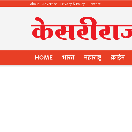
About
Advertise
Privacy & Policy
Contact
HOME
भारत
महाराष्ट्र
क्राईम