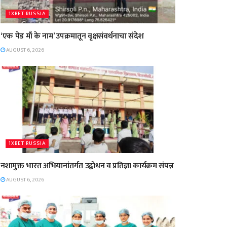
1XBET RUSSIA
‘एक पेड माँ के नाम’ उपक्रमातून वृक्षसंवर्धनाचा संदेश
AUGUST 6, 2026
1XBET RUSSIA
नशामुक्त भारत अभियानांतर्गत उद्बोधन व प्रतिज्ञा कार्यक्रम संपन्न
AUGUST 6, 2026