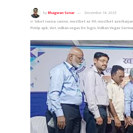
by
Bhagwan Sonar
December 14, 2025
in
1xbet russia
,
casino
,
mostbet az 90
,
mostbet azerbaija
PinUp apk
,
slot
,
vulkan vegas De login
,
Vulkan Vegas Germ