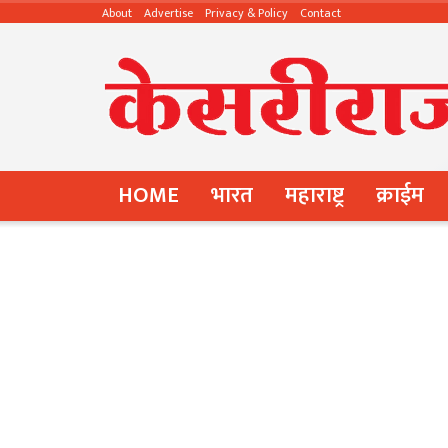
About
Advertise
Privacy & Policy
Contact
HOME
भारत
महाराष्ट्र
क्राईम