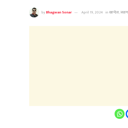
by
Bhagwan Sonar
April 19, 2024
in
खान्देश
,
जळग