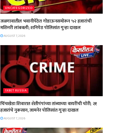
UNCATEGORIZED
जळगावातील भवानीपेठेत गोडाऊनसमोरून ५२ हजारांची
मशिनरी लांबवली; शनिपेठ पोलिसांत गुन्हा दाखल
AUGUST 7, 2026
1XBET RUSSIA
चिंचखेडा शिवारात शेतीपंपांच्या तांब्याच्या वायरींची चोरी; २१
हजारांचे नुकसान, जामनेर पोलिसांत गुन्हा दाखल
AUGUST 7, 2026