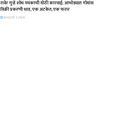
रावेर गुन्हे शोध पथकाची मोठी कारवाई; आभोड्यात गोमांस
विक्री प्रकरणी धाड, एक अटकेत, एक फरार
AUGUST 7, 2026