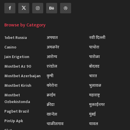
Browse by Category
1xbet Russia
अपघात
नवी दिल्ली
Casino
अमळनेर
पाचोरा
Jain Erigetion
आरोग्य
पारोळा
Mostbet Az 90
एरंडोल
बोदवड
Mostbet Azerbaijan
कृषी
भारत
Mostbet Kirish
कोरोना
भुसावळ
Mostbet
क्राईम
महाराष्ट्र
Ozbekistonda
क्रीडा
मुक्ताईनगर
Pagbet Brazil
खान्देश
मुंबई
PinUp Apk
चाळीसगाव
यावल