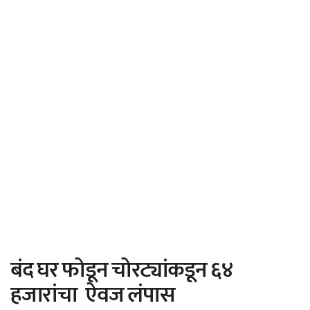
बंद घर फोडून चोरट्यांकडून ६४
हजारांचा ऐवज लंपास