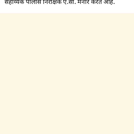
सहाय्यक पोलीस निरीक्षक ए.सी. मनोरे करत आहे.