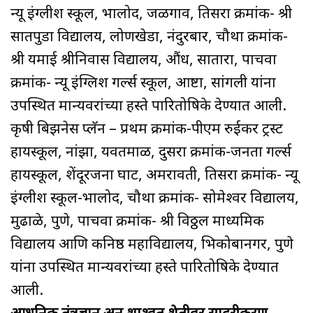
न्यू इंग्लीश स्कूल, भालोद, जळगाव, तिसरा क्रमांक- श्री
सातपुडा विद्यालय, लोणखेडा, नंदुरबार, चौथा क्रमांक-
श्री यमाई श्रीनिवास विद्यालय, औंध, सातारा, पाचवा
क्रमांक- न्यू इंग्लिश गर्ल्स स्कूल, आष्टा, सांगली यांना
उपस्थित मान्यवरांच्या हस्ते पारितोषिके देण्यात आली.
कृषी बिझनेस प्लॅन – प्रथम क्रमांक-पीएम रुईकर ट्रस्ट
हायस्कूल, नांझा, यवतमाळ, दुसरा क्रमांक-जनता गर्ल्स
हायस्कूल, शेंदूरजना घाट, अमरावती, तिसरा क्रमांक- न्यू
इंग्लीश स्कूल-भालोद, चौथा क्रमांक- सोमेश्वर विद्यालय,
मुढाळे, पुणे, पाचवा क्रमांक- श्री विठ्ठल माध्यमिक
विद्यालय आणि कनिष्ठ महाविद्यालय, भिकोबानगर, पुणे
यांना उपस्थित मान्यवरांच्या हस्ते पारितोषिके देण्यात
आली.
आधुनिक तंत्रज्ञान अन् शाश्वत शेतीवर सादरीकरण