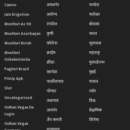
Casino
अमळनेर
पाचोरा
Jain Erigetion
आरोग्य
पारोळा
Mostbet Az 90
एरंडोल
बोदवड
Mostbet Azerbaijan
कृषी
भारत
Mostbet Kirish
कोरोना
भुसावळ
Mostbet
क्राईम
महाराष्ट्र
Ozbekistonda
क्रीडा
मुक्ताईनगर
Pagbet Brazil
खान्देश
मुंबई
PinUp Apk
चाळीसगाव
यावल
Slot
चोपडा
रावेर
Uncategorized
जळगाव
विश्व
Vulkan Vegas De
जामनेर
शैक्षणिक
Login
जैन कंपनी
सिनेमा
Vulkan Vegas
धरणगाव