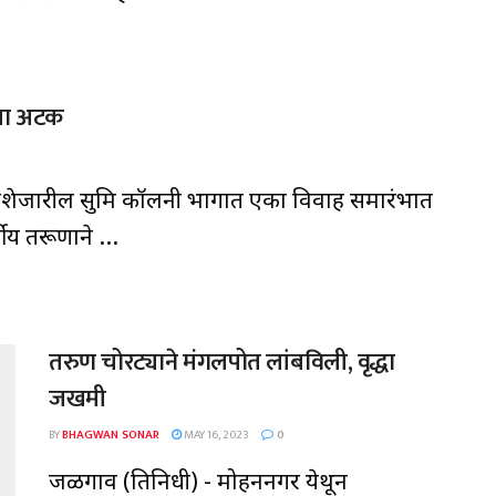
ाला अटक
ाशेजारील सुप्रिम कॉलनी भागात एका विवाह समारंभात
य तरूणाने ...
तरुण चोरट्याने मंगलपोत लांबविली, वृद्धा
जखमी
BY
BHAGWAN SONAR
MAY 16, 2023
0
जळगाव (प्रतिनिधी) - मोहननगर येथून