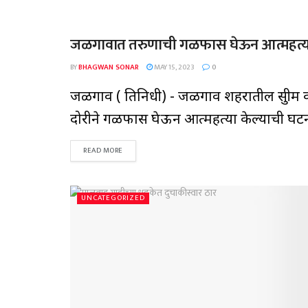
जळगावात तरुणाची गळफास घेऊन आत्महत्य
UNCATEGORIZED
BY
BHAGWAN SONAR
MAY 15, 2023
0
जळगाव ( प्रतिनिधी) - जळगाव शहरातील सुप्रीम
दोरीने गळफास घेऊन आत्महत्या केल्याची घटन
READ MORE
UNCATEGORIZED