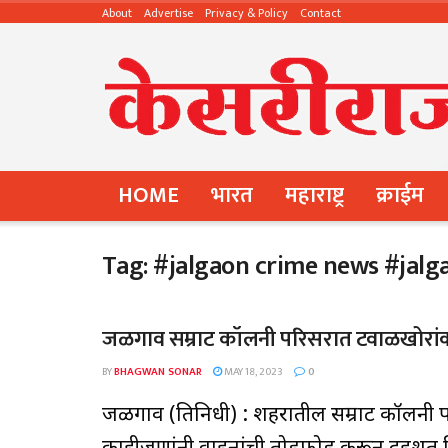
About
Advertise
Privacy & Policy
Contact
HOME
भारत
महाराष्ट्र
क्राईम
Tag:
#jalgaon crime news #jalg
जळगाव सम्राट कॉलनी परिसरात टवाळखोरांक
UNCATEGORIZED
BY
BHAGWAN SONAR
MAY 18, 2023
0
जळगाव (प्रतिनिधी) : शहरातील सम्राट कॉलन
काहीजणांनी वाहनांची तोडफोड करून दहशत निर