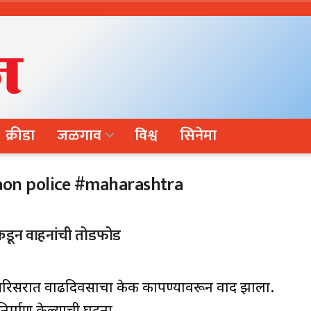
क्रीडा
जळगाव
विश्व
सिनेमा
aon police #maharashtra
डून वाहनांची तोडफोड
ी परिसरात वाढदिवसाचा केक कापण्यावरून वाद झाला.
्माण केल्याची घटना ...