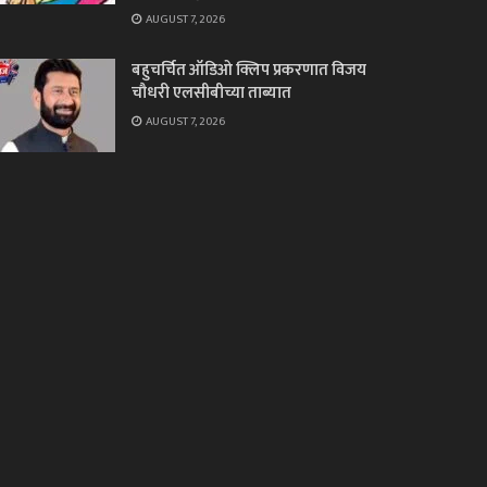
AUGUST 7, 2026
बहुचर्चित ऑडिओ क्लिप प्रकरणात विजय
चौधरी एलसीबीच्या ताब्यात
AUGUST 7, 2026