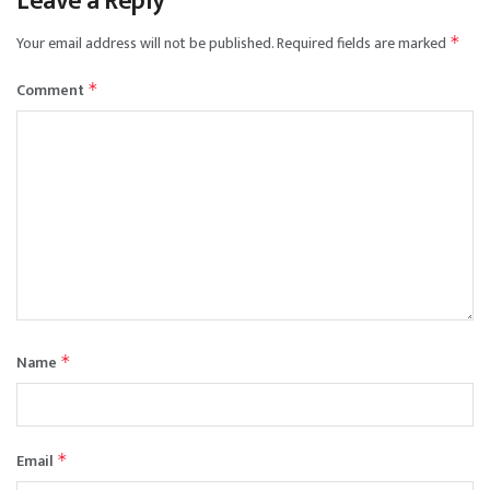
Leave a Reply
Your email address will not be published.
Required fields are marked
*
Comment
*
Name
*
Email
*