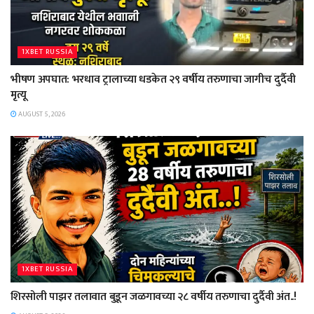
1XBET RUSSIA
भीषण अपघात: भरधाव ट्रालाच्या धडकेत २९ वर्षीय तरुणाचा जागीच दुर्दैवी
मृत्यू
AUGUST 5, 2026
1XBET RUSSIA
शिरसोली पाझर तलावात बुडून जळगावच्या २८ वर्षीय तरुणाचा दुर्दैवी अंत..!