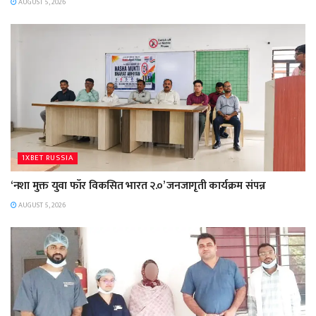
AUGUST 5, 2026
1XBET RUSSIA
‘नशा मुक्त युवा फॉर विकसित भारत २.०’ जनजागृती कार्यक्रम संपन्न
AUGUST 5, 2026