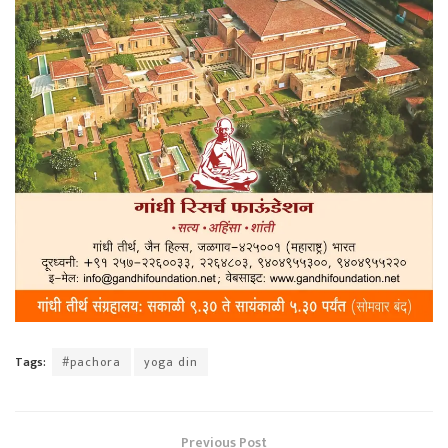
Tags:
#pachora
yoga din
Previous Post