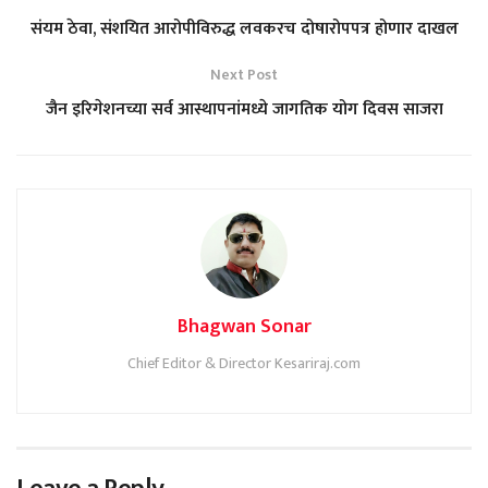
संयम ठेवा, संशयित आरोपीविरुद्ध लवकरच दोषारोपपत्र होणार दाखल
Next Post
जैन इरिगेशनच्या सर्व आस्थापनांमध्ये जागतिक योग दिवस साजरा
Bhagwan Sonar
Chief Editor & Director Kesariraj.com