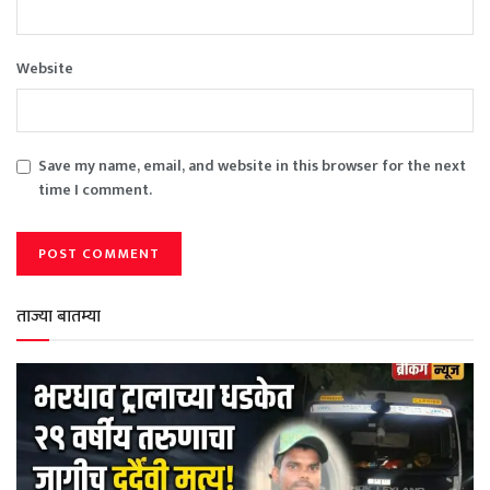
Website
Save my name, email, and website in this browser for the next
time I comment.
ताज्या बातम्या