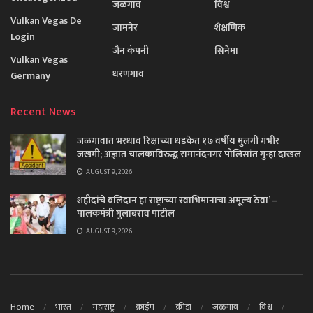
जळगाव
विश्व
Vulkan Vegas De
जामनेर
शैक्षणिक
Login
जैन कंपनी
सिनेमा
Vulkan Vegas
धरणगाव
Germany
Recent News
जळगावात भरधाव रिक्षाच्या धडकेत १७ वर्षीय मुलगी गंभीर
जखमी; अज्ञात चालकाविरुद्ध रामानंदनगर पोलिसांत गुन्हा दाखल
AUGUST 9, 2026
शहीदांचे बलिदान हा राष्ट्राच्या स्वाभिमानाचा अमूल्य ठेवा’ –
पालकमंत्री गुलाबराव पाटील
AUGUST 9, 2026
Home
भारत
महाराष्ट्र
क्राईम
क्रीडा
जळगाव
विश्व