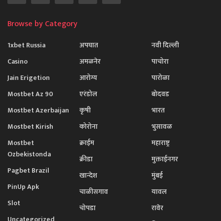
Browse by Category
1xbet Russia
अपघात
नवी दिल्ली
Casino
अमळनेर
पाचोरा
Jain Erigetion
आरोग्य
पारोळा
Mostbet Az 90
एरंडोल
बोदवड
Mostbet Azerbaijan
कृषी
भारत
Mostbet Kirish
कोरोना
भुसावळ
Mostbet
क्राईम
महाराष्ट्र
Ozbekistonda
क्रीडा
मुक्ताईनगर
Pagbet Brazil
खान्देश
मुंबई
PinUp Apk
चाळीसगाव
यावल
Slot
चोपडा
रावेर
Uncategorized